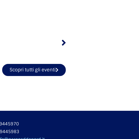
Scopri tutti gli eventi
 49445970
49445983