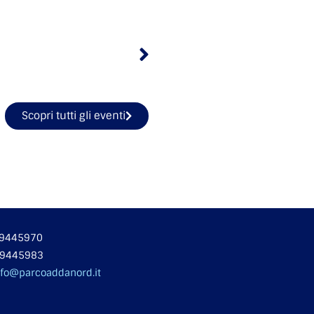
Scopri tutti gli eventi
 49445970
49445983
nfo@parcoaddanord.it