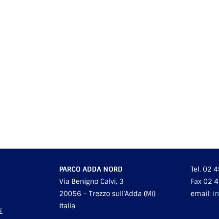
PARCO ADDA NORD
Tel. 02
Via Benigno Calvi, 3
Fax 02 
20056 – Trezzo sull’Adda (Mi)
email:
i
Italia
E