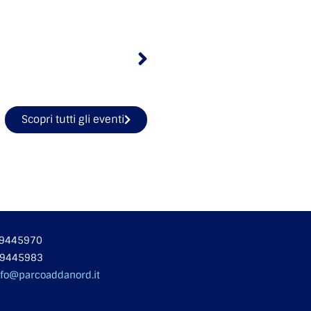
Scopri tutti gli eventi
 49445970
49445983
nfo@parcoaddanord.it