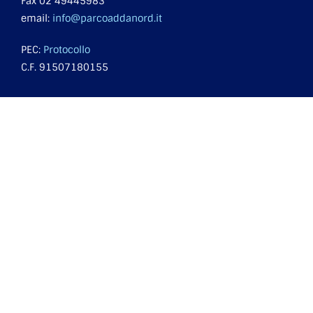
Fax 02 49445983
email:
info@parcoaddanord.it
PEC:
Protocollo
C.F. 91507180155