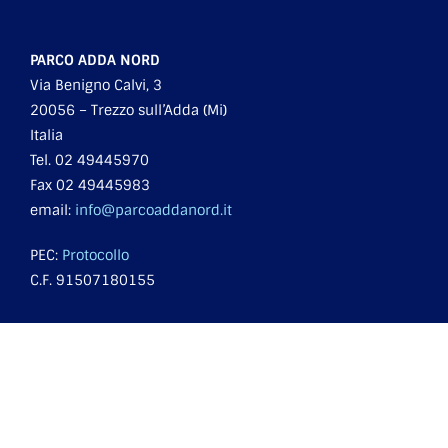
PARCO ADDA NORD
Via Benigno Calvi, 3
20056 – Trezzo sull’Adda (Mi)
Italia
Tel. 02 49445970
Fax 02 49445983
email:
info@parcoaddanord.it
PEC:
Protocollo
C.F. 91507180155